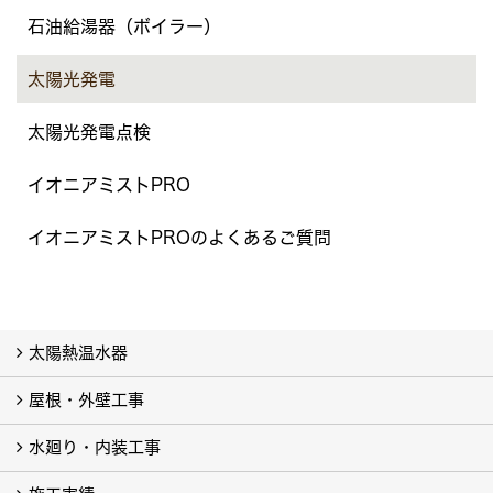
石油給湯器（ボイラー）
太陽光発電
太陽光発電点検
イオニアミストPRO
イオニアミストPROのよくあるご質問
太陽熱温水器
屋根・外壁工事
太陽熱温水器（ソーラー）のメンテナンス・修理について
取り外し・撤去・新規取り付け
太陽熱温水器（ソーラー）について
水廻り・内装工事
屋根リフォーム工事
塗装リフォーム工事
浴室リフォーム
内装リフォーム (2)
オール電化リフォーム
ガス給湯器
石油給湯器（ボイラー）
太陽光発電
太陽光発電点検
イオニアミストPRO
イオニアミストPROのよくあるご質問