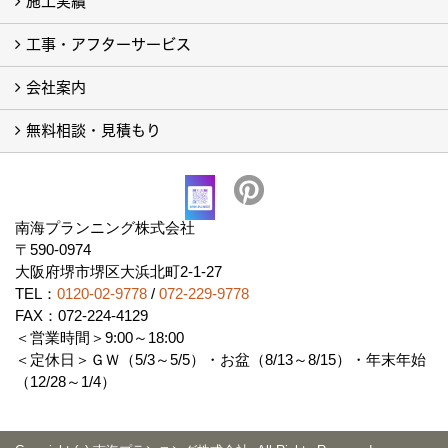
施工実績
工事・アフターサービス
フォトギャラリー
現場レポート
完工事例
会社案内
工事の流れ
アフターサービス
対応エリア
無料相談・見積もり
会社概要
アクセス
求人情報
協力会社募集
社会活動
プライバシーポリシー
無料相談・見積もり
南海プランニング株式会社
〒590-0974
大阪府堺市堺区大浜北町2-1-27
TEL：
0120-02-9778
/
072-229-9778
FAX：072-224-4129
＜営業時間＞9:00～18:00
＜定休日＞ＧＷ（5/3～5/5）・お盆（8/13～8/15）・年末年始
（12/28～1/4）