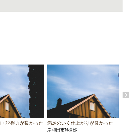
柄・説得力が良かった
満足のいく仕上がりが良かった
分か
岸和田市N様邸
神戸