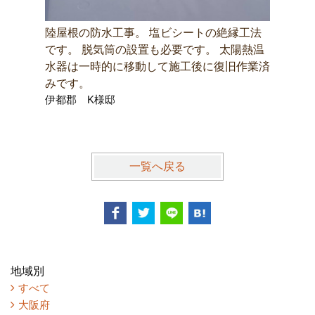
陸屋根の防水工事。 塩ビシートの絶縁工法
マンショ
です。 脱気筒の設置も必要です。 太陽熱温
（クロス
水器は一時的に移動して施工後に復旧作業済
ン・トイ
東温市 
みです。
伊都郡 K様邸
一覧へ戻る
地域別
すべて
大阪府