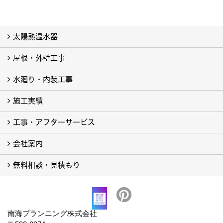
太陽熱温水器
屋根・外壁工事
太陽熱温水器（ソーラー）のメンテナンス・修理について
取り外し・撤去・新規取り付け
太陽熱温水器（ソーラー）について
水廻り・内装工事
屋根リフォーム工事
塗装リフォーム工事
施工実績
浴室リフォーム
内装リフォーム (2)
オール電化リフォーム
ガス給湯器
石油給湯器（ボイラー）
太陽光発電
太陽光発電点検
イオニアミストPRO
イオニアミストPROのよくあるご質問
工事・アフターサービス
フォトギャラリー
現場レポート
完工事例
会社案内
工事の流れ
アフターサービス
対応エリア
無料相談・見積もり
会社概要
アクセス
求人情報
協力会社募集
社会活動
プライバシーポリシー
無料相談・見積もり
南海プランニング株式会社