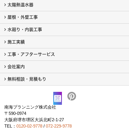
太陽熱温水器
屋根・外壁工事
太陽熱温水器（ソーラー）のメンテナンス・修理について
取り外し・撤去・新規取り付け
太陽熱温水器（ソーラー）について
水廻り・内装工事
屋根リフォーム工事
塗装リフォーム工事
施工実績
浴室リフォーム
内装リフォーム (2)
オール電化リフォーム
ガス給湯器
石油給湯器（ボイラー）
太陽光発電
太陽光発電点検
イオニアミストPRO
イオニアミストPROのよくあるご質問
工事・アフターサービス
フォトギャラリー
現場レポート
完工事例
会社案内
工事の流れ
アフターサービス
対応エリア
無料相談・見積もり
会社概要
アクセス
求人情報
協力会社募集
社会活動
プライバシーポリシー
無料相談・見積もり
南海プランニング株式会社
〒590-0974
大阪府堺市堺区大浜北町2-1-27
TEL：
0120-02-9778
/
072-229-9778