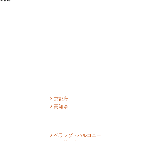
必要
東淀
京都府
高知県
ベランダ・バルコニー