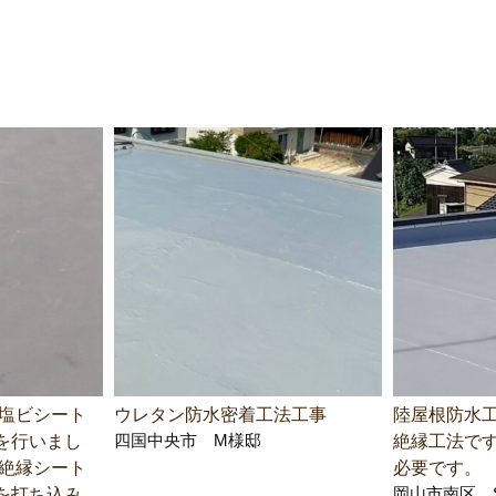
 塩ビシート
ウレタン防水密着工法工事
陸屋根防水工
四国中央市 M様邸
を行いまし
絶縁工法です
に絶縁シート
必要です。
岡山市南区 
を打ち込み