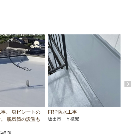
事。 塩ビシートの
FRP防水工事
バル
坂出市 Ｙ様邸
。 脱気筒の設置も
ルコ
上は
S様邸
絶縁